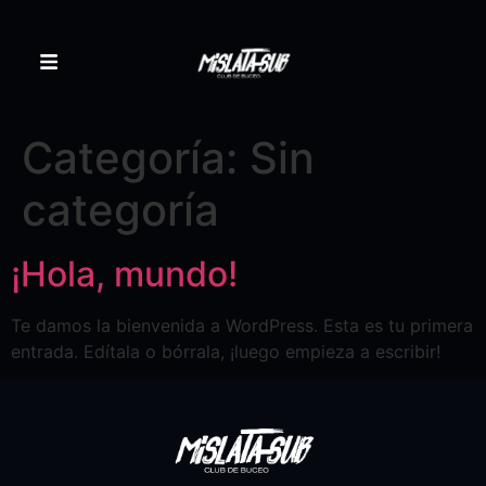
Categoría:
Sin
categoría
¡Hola, mundo!
Te damos la bienvenida a WordPress. Esta es tu primera
entrada. Edítala o bórrala, ¡luego empieza a escribir!